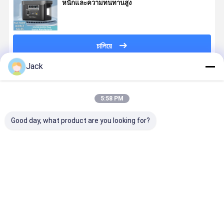
หนักและความทนทานสูง
চালিয়ে
Jack
แนะนำผลิตภัณฑ์
5:58 PM
Good day, what product are you looking for?
โรงไฟฟ้า
จําหน่าย
เครื่องผลิต
สถานีไฟฟ้า
1000W
พลังงานแบบพก
ไฟฟ้าพกพาแรง
พาสําหรับค่
LiFePO4
พาขนาดสูง
สูง 200W
ป่า ผลิตคลื่น
แบตเตอรี่จอ
400W
เครื่องผลิตไฟ
ไซน์บริสุทธิ์
LCD สําหรับ
700WCamping
ฟ้าสํารอง
สําหรับ
ราคาดีที่สุด
ราคาดีที่สุด
ราคาดีที่สุด
ราคาดีที่ส
แคมป์และการ
Power
ฉุกเฉิน
อิเล็กทรอนิก
ใช้งานฉุกเฉิน
Generator
กลางแจ้ง