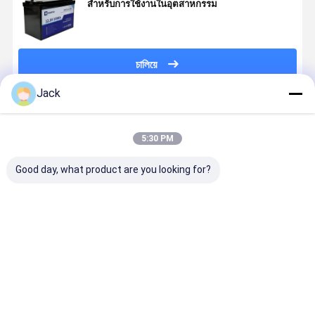
สําหรับการใช้งานในอุตสาหกรรม
চালিয়ে
Jack
แนะนำผลิตภัณฑ์
5:30 PM
Good day, what product are you looking for?
แบตเตอรี่ลิตยูม
ระบบเก็บ
12V 100Ah
51.2V 200
ไอออนขนาด
พลังงานแสง
LiFePO4
ระบบเก็บ
เล็ก 24 วอลต์
อาทิตย์เครือ
แบตเตอรี่
แบตเตอรี่ P
ขนาด 100Ah
ข่ายไฮบริด
ลิธีਅਮ วงจรลึก
สําหรับบ้าน
ความจุสูง
50KW 10KW
ปล่อยความหนา
10KWh สําห
ราคาดีที่สุด
ราคาดีที่สุด
ราคาดีที่สุด
ราคาดีที่ส
การสลับระหว่าง
แน่นพลังงาน
พลังงานบ้า
เครือข่ายและ
สูงสุด
อนาคต
พลังงานแสง
อาทิตย์