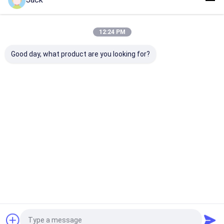
แนะนำผลิตภัณฑ์
12:24 PM
Good day, what product are you looking for?
25.6V 100Ah
24V 200Ah
25.6V 100Ah
แบตเตอรี่ลิ
Li แบตเตอรี่
แบตเตอรี่ลิธีอุ
Li Fe
ยูมฟอร์คลิฟท
ฟอสเฟตเหล็ก
ปกรณ์จําเพาะ
Phosphate
24 วอล 300
แบตเตอรี่
สําหรับรถยกส
แบตเตอรี่ Off
แอค พร้อม
LiFePO4
แตนเลส
Grid การแก้ไข
เกจแบตเตอรี
ราคาดีที่สุด
ราคาดีที่สุด
ราคาดีที่สุด
ราคาดีที่ส
พลังงาน
ลิตยูม Sma
ประหยัด
BMS
พลังงานสูง
บ้าน
เกี่ยวกับเรา
ติดต่อเรา
แผนผังเว็บไซต์
นโยบายความเป็นส่วนตัว
คุณภาพ
แบตเตอรี่ลิเธียม LifePO4
โรงงานในประเทศจีน.Copyright ©
2026 Dongguan Tongbang Technology Co., Ltd. All Rights
Reserved.